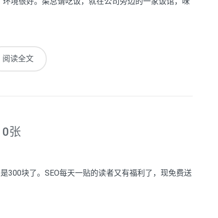
观过，环境很好。渠总请吃饭，就在公司旁边的一家饭馆，味
阅读全文
10张
现在是300块了。SEO每天一贴的读者又有福利了，现免费送
。