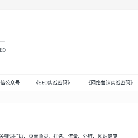
唯一
EO
微信公众号
《SEO实战密码》
《网络营销实战密码》
，关键词扩展、页面收录、排名、流量、外链、网站健康