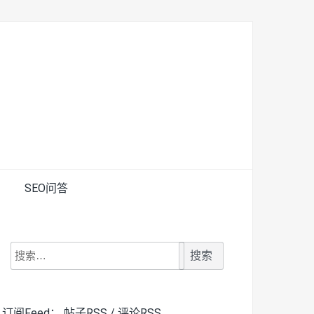
SEO问答
搜
索：
订阅Feed：
帖子RSS
/
评论RSS