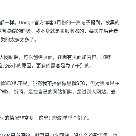
一样。Google官方博客3月份的
一篇帖子
提到，被黑的
而且没有减缓的趋势。我本身就是卖服务器的，每天在后台看
之类的太多太多了。
别人网站后，可以创建页面，在现有页面加内容、加链
EO只是比较小的原因，更多的黑客是为了干别的。
帽SEO
也不是。虽然我不提倡做黑帽SEO，但对黑帽是充
么作弊、折腾，是在自己的网站折腾，黑进别人网站，去
现的情况非常多，这里只能简单举个例子。
h Console是必须的，就算是中文网站，没什么谷歌流量，也