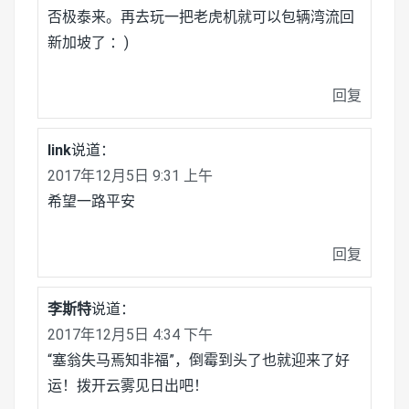
否极泰来。再去玩一把老虎机就可以包辆湾流回
新加坡了 ：)
回复
link
说道：
2017年12月5日 9:31 上午
希望一路平安
回复
李斯特
说道：
2017年12月5日 4:34 下午
“塞翁失马焉知非福”，倒霉到头了也就迎来了好
运！拨开云雾见日出吧！