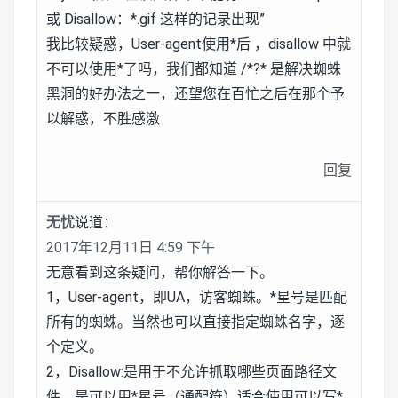
或 Disallow：*.gif 这样的记录出现”
我比较疑惑，User-agent使用*后 ，disallow 中就
不可以使用*了吗，我们都知道 /*?* 是解决蜘蛛
黑洞的好办法之一，还望您在百忙之后在那个予
以解惑，不胜感激
回复
无忧
说道：
2017年12月11日 4:59 下午
无意看到这条疑问，帮你解答一下。
1，User-agent，即UA，访客蜘蛛。*星号是匹配
所有的蜘蛛。当然也可以直接指定蜘蛛名字，逐
个定义。
2，Disallow:是用于不允许抓取哪些页面路径文
件，是可以用*星号（通配符）适合使用可以写*