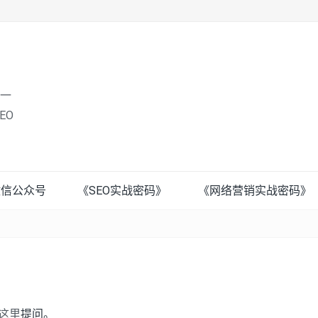
唯一
EO
微信公众号
《SEO实战密码》
《网络营销实战密码》
这里
提问。