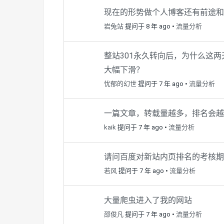
现在的形势做个人博客还有前途和
岩兔站
提问于 8 年 ago
•
流量分析
整站301永久转向后，为什么这
大幅下滑？
忧郁的幻世
提问于 7 年 ago
•
流量分析
一篇文章，转载量越多，排名会越
kaik
提问于 7 年 ago
•
流量分析
请问百度对新站内页排名的考核期
若风
提问于 7 年 ago
•
流量分析
大量爬虫进入了我的网站
邵俊凡
提问于 7 年 ago
•
流量分析