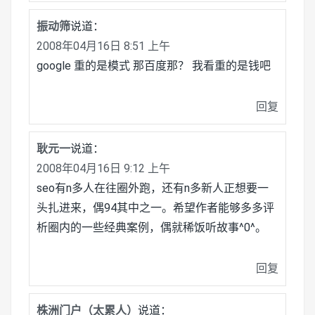
振动筛
说道：
2008年04月16日 8:51 上午
google 重的是模式 那百度那？ 我看重的是钱吧
回复
耿元一
说道：
2008年04月16日 9:12 上午
seo有n多人在往圈外跑，还有n多新人正想要一
头扎进来，偶94其中之一。希望作者能够多多评
析圈内的一些经典案例，偶就稀饭听故事^0^。
回复
株洲门户（太累人）
说道：