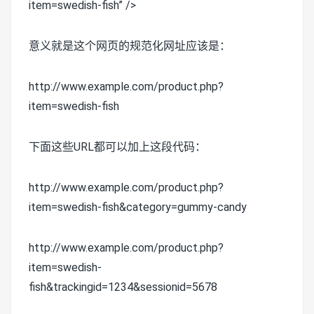
item=swedish-fish” />
意义就是这个网页的规范化网址应该是：
http://www.example.com/product.php?
item=swedish-fish
下面这些URL都可以加上这段代码：
http://www.example.com/product.php?
item=swedish-fish&category=gummy-candy
http://www.example.com/product.php?
item=swedish-
fish&trackingid=1234&sessionid=5678