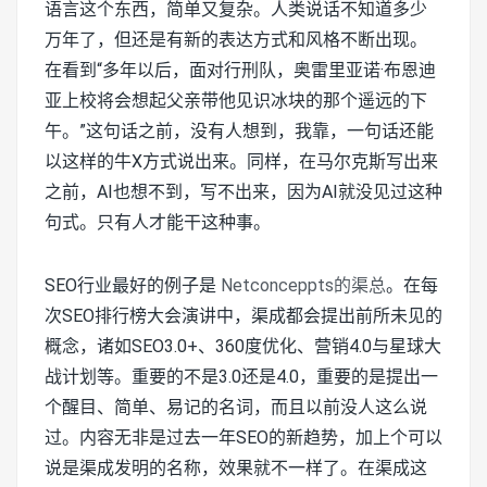
语言这个东西，简单又复杂。人类说话不知道多少
万年了，但还是有新的表达方式和风格不断出现。
在看到“多年以后，面对行刑队，奥雷里亚诺·布恩迪
亚上校将会想起父亲带他见识冰块的那个遥远的下
午。”这句话之前，没有人想到，我靠，一句话还能
以这样的牛X方式说出来。同样，在马尔克斯写出来
之前，AI也想不到，写不出来，因为AI就没见过这种
句式。只有人才能干这种事。
SEO行业最好的例子是
Netconceppts的渠总
。在每
次SEO排行榜大会演讲中，渠成都会提出前所未见的
概念，诸如SEO3.0+、360度优化、营销4.0与星球大
战计划等。重要的不是3.0还是4.0，重要的是提出一
个醒目、简单、易记的名词，而且以前没人这么说
过。内容无非是过去一年SEO的新趋势，加上个可以
说是渠成发明的名称，效果就不一样了。在渠成这