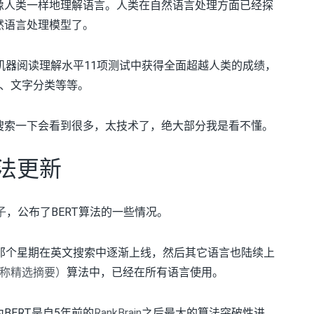
更像人类一样地理解语言。人类在自然语言处理方面已经探
然语言处理模型了。
就在机器阅读理解水平11项测试中获得全面超越人类的成绩，
、文字分类等等。
，搜索一下会看到很多，太技术了，绝大部分我是看不懂。
算法更新
子
，公布了BERT算法的一些情况。
发布那个星期在英文搜索中逐渐上线，然后其它语言也陆续上
名称精选摘要）
算法中，已经在所有语言使用。
为BERT是自5年前的
RankBrain
之后最大的算法突破性进